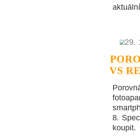
aktuáln
29. 
PORO
VS R
Porovná
fotoapa
smartp
8. Spec
koupit.