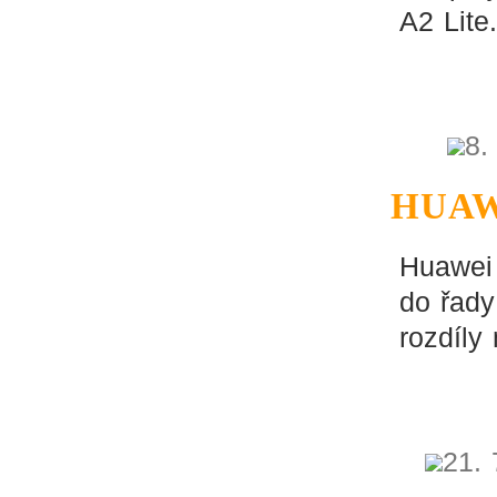
A2 Lite.
8.
HUAW
Huawei 
do řady
rozdíly
21. 