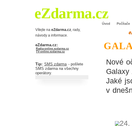
eZdarma.cz
Úvod
Počítače
Vítejte na
eZdarma.cz
, rady,
návody a informace.
GALA
eZdarma.cz:
Radia-online.ezdarma.cz
TV-online.ezdarma.cz
Nové o
Tip:
SMS zdarma
- pošlete
SMS zdarma na všechny
Galaxy 
operátory.
Jaké js
v dnešn
24.