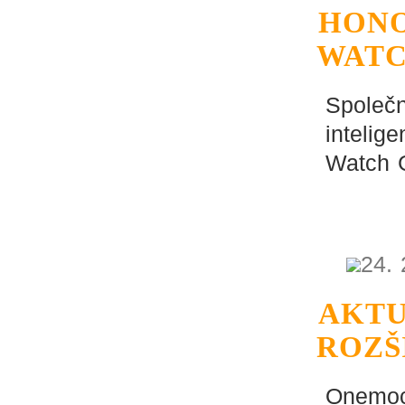
HONO
WATC
Společn
intelig
Watch 
24. 
AKTU
ROZŠ
Onemocn