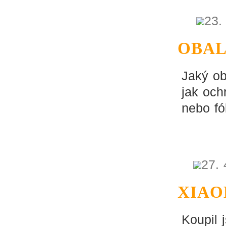
23.
OBAL
Jaký ob
jak och
nebo fól
27. 
XIAO
Koupil 