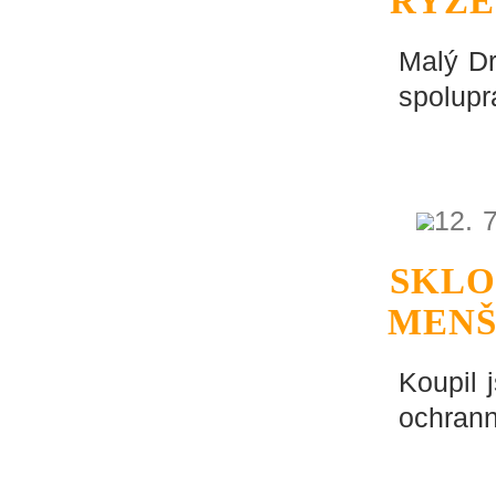
RYZE
Malý Dr
spoluprá
12. 
SKLO
MENŠ
Koupil 
ochrann